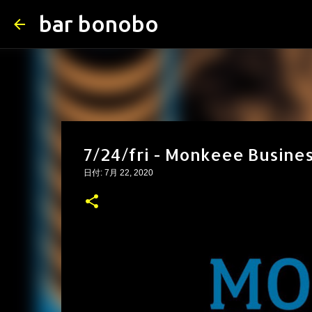
bar bonobo
7/24/fri - Monkeee Busin
日付:
7月 22, 2020