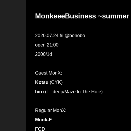
MonkeeeBusiness ~summer
2020.07.24.fri @bonobo
open 21:00
2000/1d
Guest MonX:
Kotsu
(CYK)
hiro
(L...deep/Maze In The Hole)
Regular MonX:
Monk-E
FCD