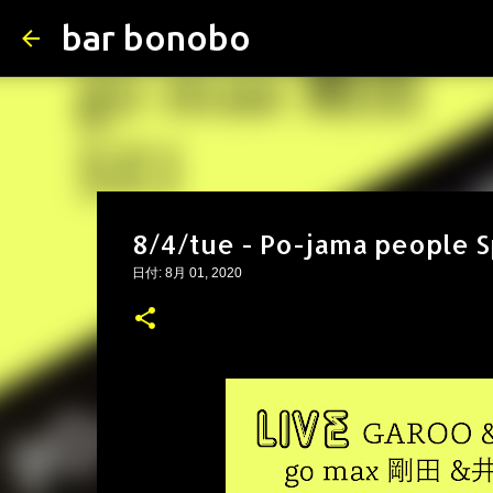
bar bonobo
8/4/tue - Po-jama people S
日付:
8月 01, 2020