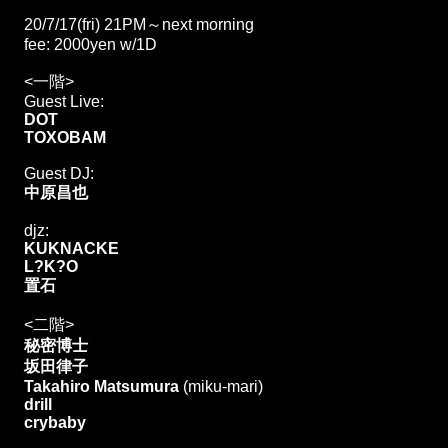
20/7/17(fri) 21PM～next morning
fee: 2000yen w/1D
<一階>
Guest Live:
DOT
TOXOBAM
Guest DJ:
中原昌也
djz:
KUKNACKE
L?K?O
置石
<二階>
秘密博士
坂田律子
Takahiro Matsumura
(miku-mari)
drill
crybaby