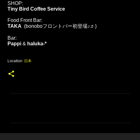
SHOP:
Tiny Bird Coffee Service
Food Front Bar:
TAKA
(bonoboフロントバー初登場♪♬)
Bar:
Pappi
&
haluka-*
Location:
日本
コ
メ
ン
ト