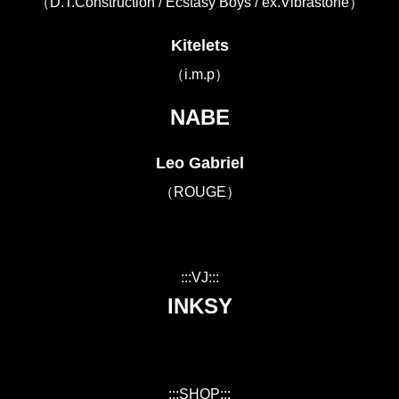
（D.T.Construction / Ecstasy Boys / ex.Vibrastone）
Kitelets
（i.m.p）
NABE
Leo Gabriel
（ROUGE）
:::VJ:::
INKSY
:::SHOP:::