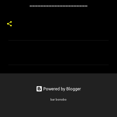
*************************************
コ
メ
ン
ト
Powered by Blogger
bar bonobo