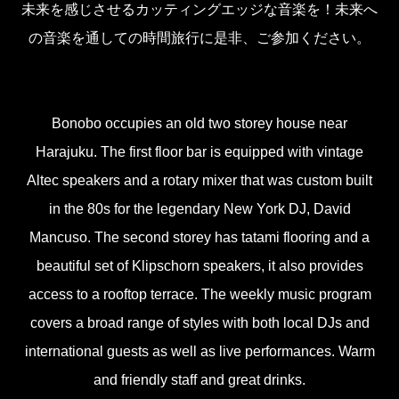
未来を感じさせるカッティングエッジな音楽を！未来へ
の音楽を通しての時間旅行に是非、ご参加ください。
Bonobo occupies an old two storey house near
Harajuku. The first floor bar is equipped with vintage
Altec speakers and a rotary mixer that was custom built
in the 80s for the legendary New York DJ, David
Mancuso. The second storey has tatami flooring and a
beautiful set of Klipschorn speakers, it also provides
access to a rooftop terrace. The weekly music program
covers a broad range of styles with both local DJs and
international guests as well as live performances. Warm
and friendly staff and great drinks.