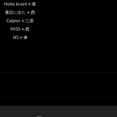
Hobo brazil ←東
裏目に出た ←西
Calpiss ←三茶
FHSS ←西
SEI ←東