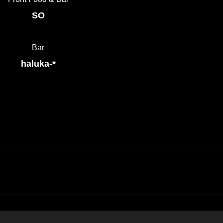
SO
Bar
haluka-*