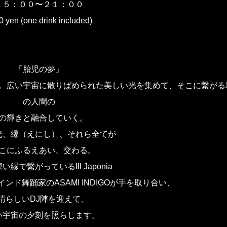
１５：００〜２１：００
0 yen (one drink included)
「胎児の夢」
広い宇宙に散りばめられた美しい光を集めて、そこに繋がる
の人間の
の輝きと融合していく。
光、縁（えにし）、それら全てが
こにふるえあい、交わる。
縁で繋がっているIll Japonia
n)と、インド舞踊家のASAMI INDIGOが手を取り合い、
晴らしいDJ陣を迎えて、
い宇宙の夕刻を照らします。