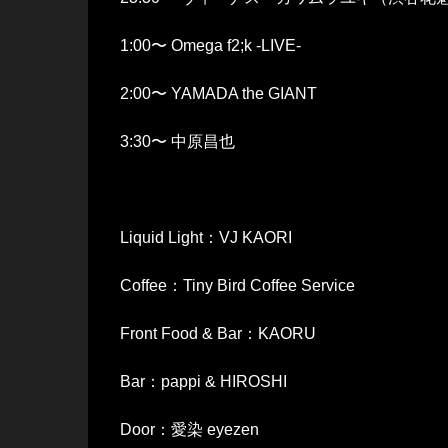
1:00〜 Omega f2;k -LIVE-
2:00〜 YAMADA the GIANT
3:30〜 中原昌也
Liquid Light：VJ KAORI
Coffee：Tiny Bird Coffee Service
Front Food & Bar：KAORU
Bar：pappi & HIROSHI
Door：愛染 eyezen