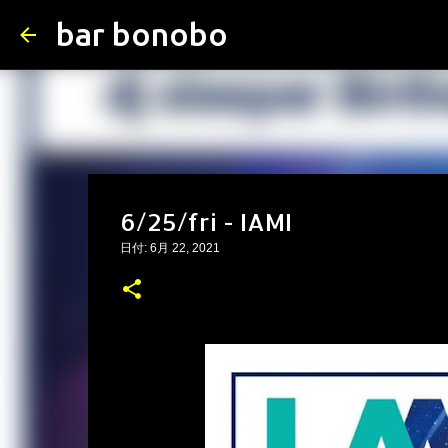
bar bonobo
6/25/fri - IAMI
日付:
6月 22, 2021