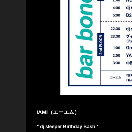
IAMI（エーエム）
＂dj sleeper Birthday Bash＂