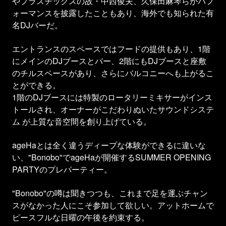
やプラスチックスの故・中西俊夫、久保田麻琴らがパフ
ォーマンスを披露したこともあり、海外でも知られた有
名DJバーだ。
エントランスのスペースではフードの提供もあり、1階
にメインのDJブースとバー、2階にもDJブースと座敷
のチルスペースがあり、さらにバルコニーへも上がるこ
とができる。
1階のDJブースには特製のロータリーミキサーがインス
トールされ、オーナーがこだわりぬいたサウンドシステ
ム が上質な音空間を創り上げている。
ageHaとは全く違うディープな体験ができるに違いな
い、"Bonobo"でageHaが開催するSUMMER OPENING
PARTYのプレパーティー。
"Bonobo"の噂は聞きつつも、これまで足を運ぶチャン
スがなかった人にこそ参加して欲しい。アットホームで
ピースフルな日曜の午後を約束する。