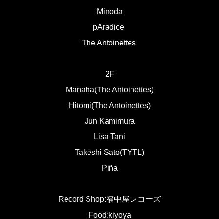
Minoda
pAradice
The Antoinettes
2F
Manaha(The Antoinettes)
Hitomi(The Antoinettes)
Jun Kamimura
Lisa Tani
Takeshi Sato(TYTL)
Piña
Record Shop:福中屋レコーズ
Food:kiyoya