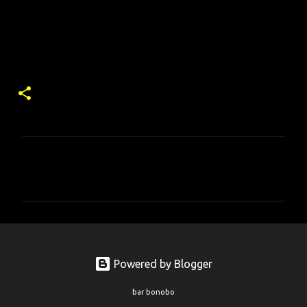
コ
メ
ン
ト
Powered by Blogger
bar bonobo