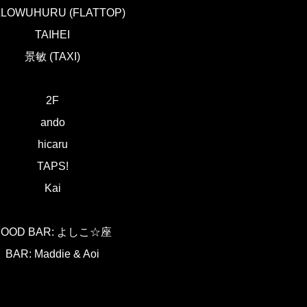
LLOWUHURU (FLATTOP)
TAIHEI
景敏 (TAXI)
2F
ando
hicaru
TAPS!
Kai
FOOD BAR: よしこ☆座
BAR: Maddie & Aoi