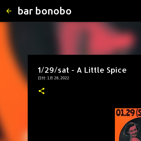
bar bonobo
1/29/sat - A Little Spice
日付:
1月 28, 2022