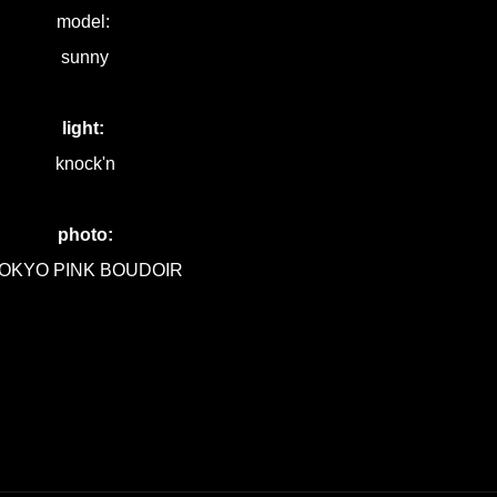
model:
sunny
light:
knock'n
photo:
OKYO PINK BOUDOIR