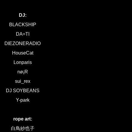
DJ:
BLACKSHIP
DA=TI
DIEZONERADIO
HouseCat
Lonparis
nø¡R
sui_rex
DJ SOYBEANS
Y-park
rope art:
白鳥紗也子