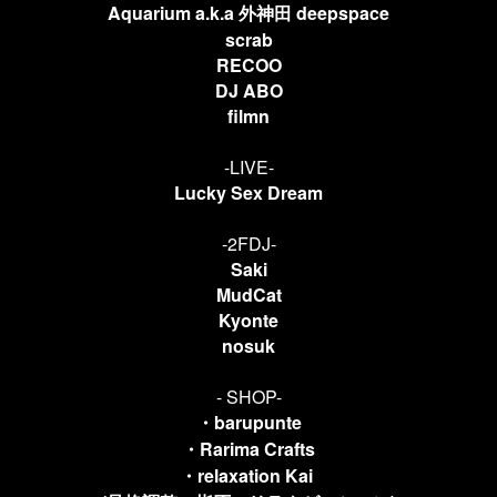
Aquarium a.k.a 外神田 deepspace
scrab
RECOO
DJ ABO
filmn
-LIVE-
Lucky Sex Dream
-2FDJ-
Saki
MudCat
Kyonte
nosuk
- SHOP-
・barupunte
・Rarima Crafts
・relaxation Kai