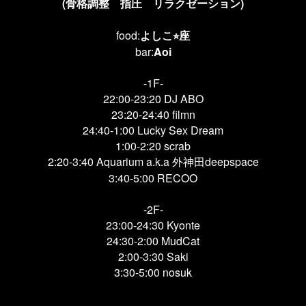
(骨格調整 指圧 リラクゼーション)
food:
よしこ
座
⭐︎
bar:
Aoi
-1F-
22:00-23:20 DJ ABO
23:20-24:40 filmn
24:40-1:00 Lucky Sex Dream
1:00-2:20 scrab
2:20-3:40 Aquarium a.k.a 外神田deepspace
3:40-5:00 RECOO
-2F-
23:00-24:30 Kyonte
24:30-2:00 MudCat
2:00-3:30 Saki
3:30-5:00 nosuk