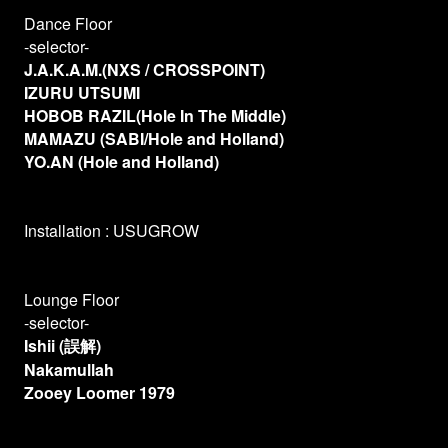
Dance Floor
-selector-
J.A.K.A.M.(NXS / CROSSPOINT)
IZURU UTSUMI
HOBOB RAZIL(Hole In The Middle)
MAMAZU (SABI/Hole and Holland)
YO.AN (Hole and Holland)
Installation : USUGROW
Lounge Floor
-selector-
Ishii (誤解)
Nakamullah
Zooey Loomer 1979