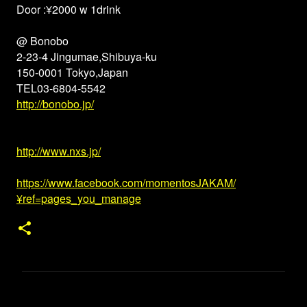
Door :¥2000 w 1drink
@ Bonobo
2-23-4 Jingumae,Shibuya-ku
150-0001 Tokyo,Japan
TEL03-6804-5542
http://bonobo.jp/
http://www.nxs.jp/
https://www.facebook.com/momentosJAKAM/
¥ref=pages_you_manage
コ