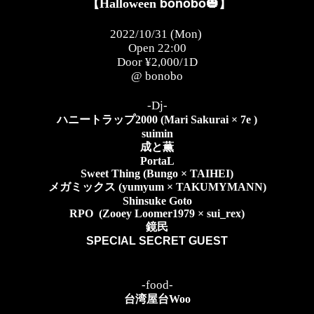
bonobo
【
Halloween
🎃
】
2022/10/31 (Mon)
Open 22:00
Door ¥2,000/1D
@ bonobo
-Dj-
ハニートラップ
2000 (Mari Sakurai × 7e )
suimin
成と薫
PortaL
Sweet Thing (Bungo × TAIHEI)
メガミックス
(yumyum × TAKUMYMANN)
Shinsuke Goto
RPO
(Zooey Loomer1979 × sui_rex)
鏡民
SPECIAL SECRET GUEST
-food-
台湾屋台
Woo