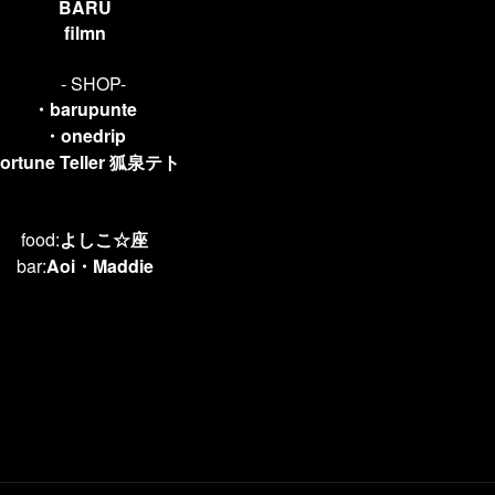
BARU
filmn
- SHOP-
・barupunte
・onedrip
ortune Teller 狐泉テト
food:
よしこ☆座
bar:
Aoi
Maddie
・