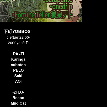
下町YOBBOS
5.9(tue)22:00-
2000yen/1D
DA=TI
Karinga
saboten
PELO
Saki
AOi
-2FDJ-
Recoo
Mud Cat