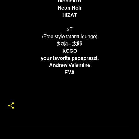
monielu.h
Neon Noir
HIZAT
2F
(Free style tatami lounge)
排水口太郎
KOGO
your favorite papaprazzi.
Andrew Valentine
EVA
コ