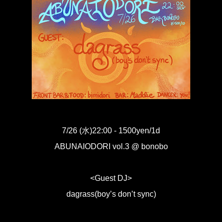
7/26 (水)22:00 - 1500yen/1d
ABUNAIODORI vol.3 @ bonobo
<Guest DJ>
dagrass(boy’s don’t sync)