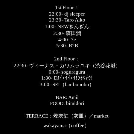
1st Floor
：
22:00- dj sleeper
23:30- Taro Aiko
1:00- NEW
きんぎん
2:30-
森田潤
4:00- 7e
5:30- B2B
2nd Floor
：
22:30-
ヴィーナス・カワムラユキ（渋谷花魁）
0:00- soguragura
1:30- DJ
ｲｪｲｲｪｲ
!
ｳｫｳｫｳ
!
3:00- SEI
（
bar bonobo
）
BAR: Amii
FOOD: bimidori
TERRACE
：煙灰缸（灰皿）／
market
wakayama
（
coffee
）