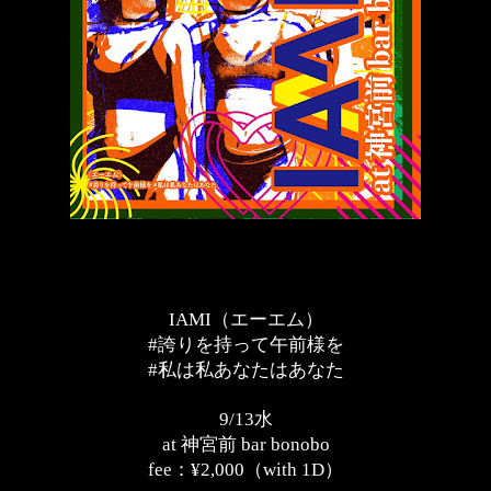
IAMI
（エーエム）
#
誇りを持って午前様を
#
私は私あなたはあなた
9/13
水
at
神宮前
bar bonobo
fee
：
¥2,000
（
with 1D
）