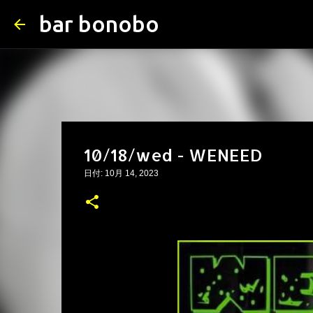
bar bonobo
10/18/wed - WENEED
日付:
10月 14, 2023