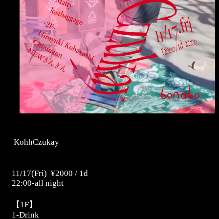
KohhCzukay
11/17(Fri)
¥2000 / 1d
22:00-all night
【
1F
】
1-Drink