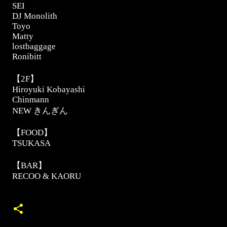
SEI
DJ Monolith
Toyo
Matty
lostbaggage
Ronibitt
【
2F
】
Hiroyuki Kobayashi
Chinmann
NEW
きんぎん
【
FOOD
】
TSUKASA
【
BAR
】
RECOO & KAORU