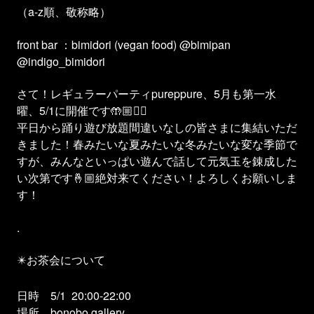
（a-z順、敬称略）
front bar ：bimidori (vegan food) @bimipan
@indigo_bimidori
さて！レギュラーパーティpureppure、5月も第一水
曜、5/1に開催です🤲🏼❤️‍🔥
平日から踊り遊び放題間違いなしの皆さまに集結いただ
きました！春みたいな夏みたいな冬みたいな変な季節で
すが、みんなといっぱい遊んで話して元気玉を錬成した
い次第です🤞🏼絶対来てください！よろしくお願いしま
す！
.
✴️お茶会について
日時 5/1
20:00-22:00
場所 bonobo gallery