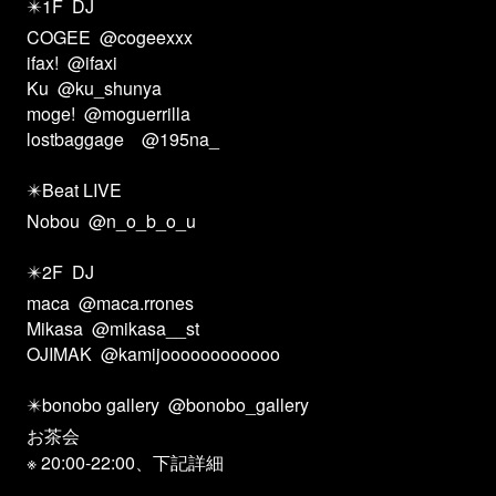
✴️1F
DJ
COGEE
@cogeexxx
ifax!
@ifaxi
Ku
@ku_shunya
moge!
@moguerrilla
lostbaggage @195na_
✴️Beat LIVE
Nobou
@n_o_b_o_u
✴️2F
DJ
maca
@maca.rrones
Mikasa
@mikasa__st
OJIMAK
@kamijoooooooooooo
✴️bonobo gallery
@bonobo_gallery
お茶会
※ 20:00-22:00、下記詳細