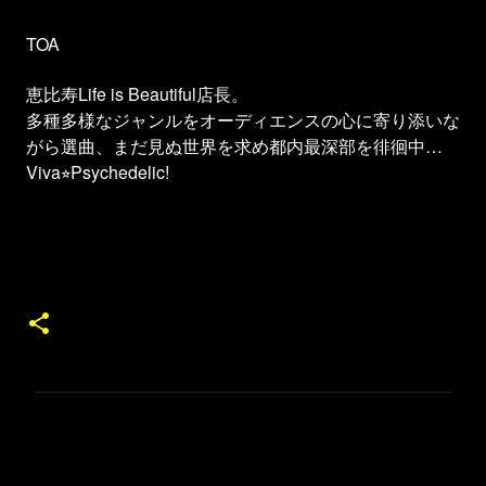
TOA
恵比寿Life is Beautiful店長。
多種多様なジャンルをオーディエンスの心に寄り添いな
がら選曲、まだ見ぬ世界を求め都内最深部を徘徊中…
Viva
Psychedelic!
⭐︎
コ
メ