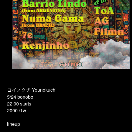
ヨイノクチ Younokuchi
5/24 bonobo
22:00 starts
2000 /1w
lineup