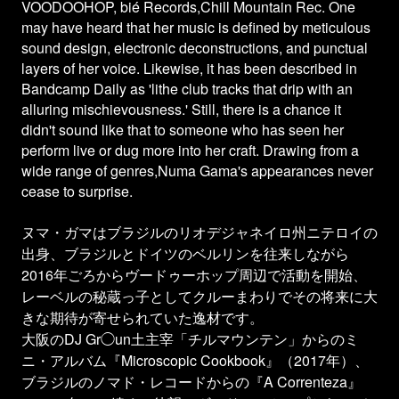
VOODOOHOP, bié Records,Chill Mountain Rec. One
may have heard that her music is defined by meticulous
sound design, electronic deconstructions, and punctual
layers of her voice. Likewise, it has been described in
Bandcamp Daily as 'lithe club tracks that drip with an
alluring mischievousness.' Still, there is a chance it
didn't sound like that to someone who has seen her
perform live or dug more into her craft. Drawing from a
wide range of genres,Numa Gama's appearances never
cease to surprise.
ヌマ・ガマはブラジルのリオデジャネイロ州ニテロイの
出身、ブラジルとドイツのベルリンを往来しながら
2016年ごろからヴードゥーホップ周辺で活動を開始、
レーベルの秘蔵っ子としてクルーまわりでその将来に大
きな期待が寄せられていた逸材です。
大阪のDJ Gr◯un土主宰「チルマウンテン」からのミ
ニ・アルバム『Microscopic Cookbook』（2017年）、
ブラジルのノマド・レコードからの『A Correnteza』