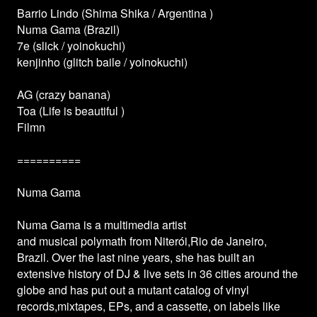
Barrio Lindo (Shima Shika / Argentina )
Numa Gama (Brazil)
7e (slick / yoinokuchi)
kenjinho (glitch baile / yoinokuchi)
AG (crazy banana)
Toa (Life is beautiful )
Filmn
==========
Numa Gama
Numa Gama is a multimedia artist
and musical polymath from Niterói,Rio de Janeiro,
Brazil. Over the last nine years, she has built an
extensive history of DJ & live sets in 36 cities around the
globe and has put out a mutant catalog of vinyl
records,mixtapes, EPs, and a cassette, on labels like