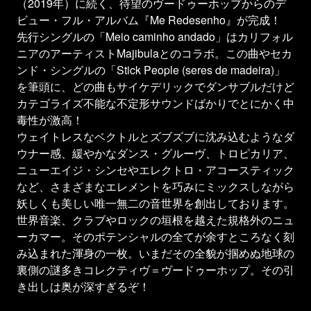
（2019年）に続く、待望のヴードゥーホップからのデ
ビュー・フル・アルバム『Me Redesenho』が完成！
先行シングルの「Meio caminho andado」はカリフォル
ニアのアーティストMajibulaとのコラボ。この曲やセカ
ンド・シングルの「Stick People (seres de madeira)」
を筆頭に、どの曲もサイケデリックでダンサブルだけど
カテゴライズ不能な不定形サウンドばかりでとにかく中
毒性が激高！
ウェイトレスなベクトルとズブズブに沈み込むようなダ
ウナー感、緩やかなダンス・グルーヴ、トロピカリア、
ニューエイジ・シンセやエレクトロ・アコースティック
など、さまざまなエレメントを巧みにミックスしながら
妖しくも美しい唯一無二の音世界を創出しております。
世界音楽、クラブやロックの垣根を越えた規格外のニュ
ーカマー。そのポテンシャルの全てが余すところなく刻
み込まれた渾身の一枚。いまだその全貌が掴めぬ地球の
裏側の謎多きコレクティヴ＝ヴードゥーホップ。その引
き出しは奥が深すぎるぞ！