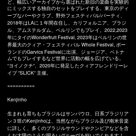
ど、幅広いアーカイブから選ばれた新旧の楽曲を実験的
にミックスする独自のセットをプレイする。東京のディ
/
ープなバーやクラブ、野外フェスティバル
パーティ、
2018
LA
年は
に１年間在住し、カリフォルニア、ブラジ
2022,2023
ル、アムステルダム、ベルリンでもプレイ。
Wonderfruit Festival, 2023
年にタイの
年はベルリンの世
Whole Festival,
界最大のクィア・フェスティバル
ポー
Garvics Festival
ランドの
に出演、ジョージア、ベトナ
ムでもプレイするなど世界に活動の幅を広げている。
“
”
2020
ヨイノクチ
、
年に発足したクィアフレンドリーレ
”SLICK”
イブ
主催。
==========
Kenjinho
生まれも育ちもブラジルはサンパウロ、日系ブラジリア
ン３世のKenjinhoは、当然ながらブラジル及び南米音楽
に詳しく、多くのブラジルサウンドやクンビアなどを含
んだ太陽のような明るいグルーヴを紡いでくれます！