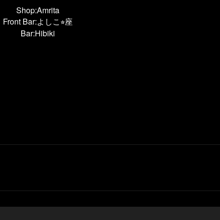
Shop:Amrita
Front Bar:よしこ
座
⭐︎
Bar:Hibiki