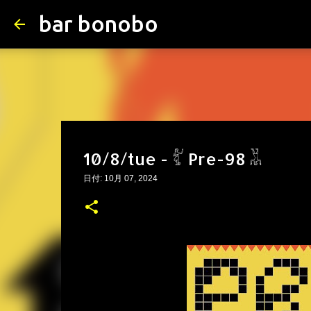
bar bonobo
10/8/tue - 𓀤 Pre-98 𓀡
日付:
10月 07, 2024