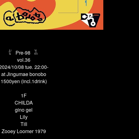
𓀤
𓀡
Pre-98
vol.36
2024/10/08 tue. 22:00-
at Jingumae bonobo
1500yen (incl.1drink)
1F
CHILDA
gino gel
Lily
Till
Zooey Loomer 1979