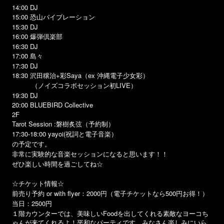
14:00 DJ
15:00 恐山バイブレーション
15:30 DJ
16:00 爆弾倶楽部
16:30 DJ
17:00 島々
17:30 DJ
18:30 沢田穣治+彩Saya（ex 沖縄電子少女彩）
（ノイズコラボセッション初LIVE）
19:30 DJ
20:00 BLUEBIRD Collective
2F
Tarot Session :磐樹炙弦（予約制）
17:30-18:00 yayoi(祝詞と電子音楽）
の予定です。
非常に実験的な音楽セッションになると思います！！
ぜひ楽しい時間を過ごしてね☆
☆チケット情報☆
前売り予約 or with flyer：2000円（電子チケットなら500円お得！）
当日：2500円
Food
１階カウンターでは、美味しい
を出してくれる素敵なヨーコち
ゃんが来てくれるよ！平和なパーティです。みなさん楽しみにいら