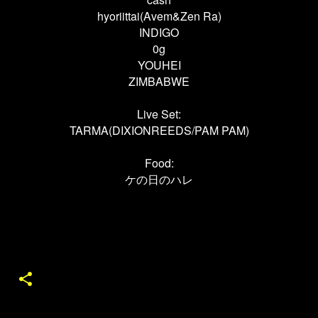
hyoriittai(Avem&Zen Ra)
INDIGO
0g
YOUHEI
ZIMBABWE
Live Set:
TARMA(DIXIONREEDS/PAM PAM)
Food:
ケの日のハレ