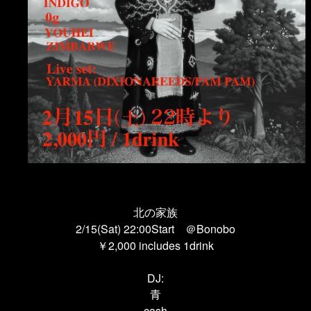
北の家族
2/15(Sat) 22:00Start ＠Bonobo
￥2,000 includes 1drink
DJ:
青
cash