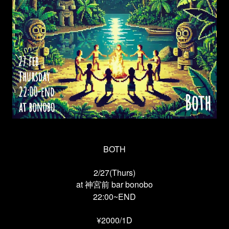
BOTH
2/27(Thurs)
at 神宮前 bar bonobo
22:00~END
¥2000/1D