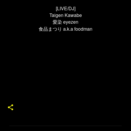
[LIVE/DJ]
Taigen Kawabe
愛染 eyezen
a.k.a foodman
食品まつり