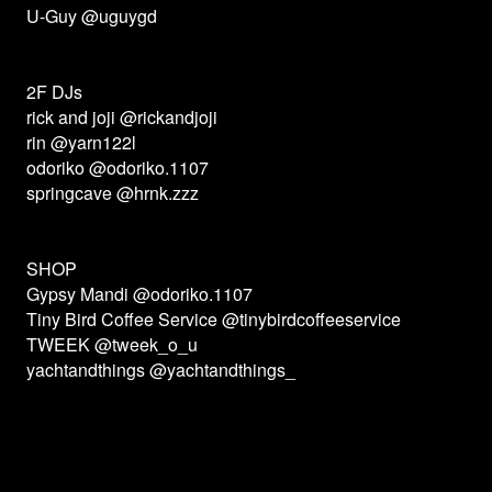
U-Guy @uguygd
2F DJs
rick and joji @rickandjoji
rin @yarn122l
odoriko @odoriko.1107
springcave @hrnk.zzz
SHOP
Gypsy Mandi @odoriko.1107
Tiny Bird Coffee Service @tinybirdcoffeeservice
TWEEK @tweek_o_u
yachtandthings @yachtandthings_