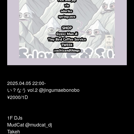
2025.04.05 22:00-
い？なう vol.2 @jingumaebonobo
¥2000/1D
1F DJs
MudCat @mudcat_dj
Takeh