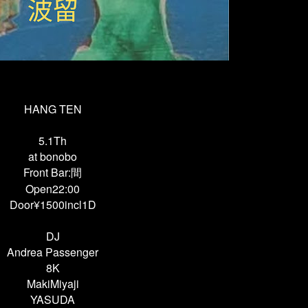
HANG TEN
5.1Th
at bonobo
Front Bar:間
Open22:00
Door¥1500incl1D
DJ
Andrea Passenger
8K
MakiMiyaji
YASUDA