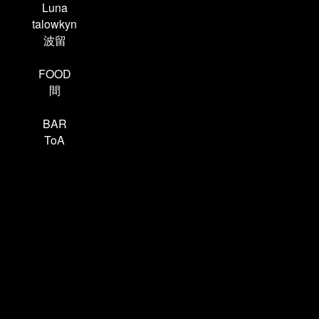
Luna
talowkyn
波留
FOOD
間
BAR
ToA