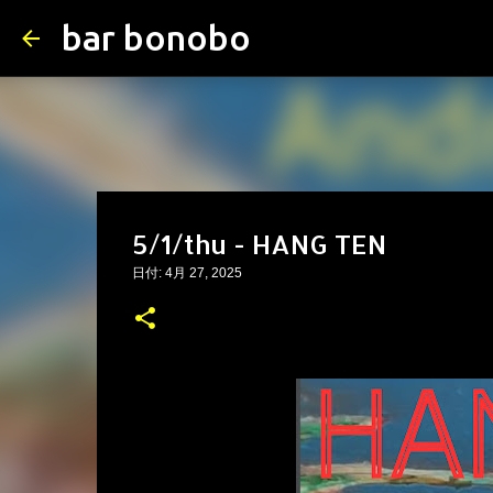
bar bonobo
5/1/thu - HANG TEN
日付:
4月 27, 2025