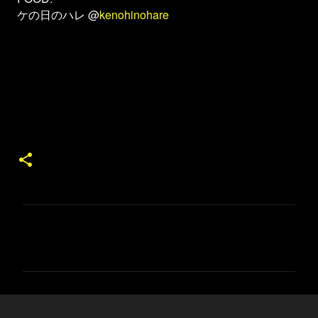
@
kenohinohare
ケの日のハレ
コ
メ
ン
ト