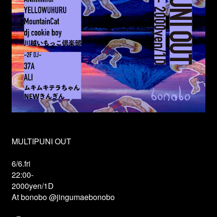
MULTIPUNI OUT
6/6.fri
22:00-
2000yen/1D
At bonobo @jingumaebonobo