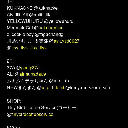
1F:
KUKNACKE @kuknacke
ANiIIIIiiiKii @aniiiiiiiikii
YELLOWUHURU @yellowuhuru
MountainCat @
hakohanism
dj cookie boy @tagachangg
川越いもっこ倶楽部 @
ayk.ysd0627
@
tiss_tiss_tiss_tiss
2F:
37A @
panty37a
ALI @
alimurtada69
ムキムキテラちゃん @ote__ra
NEWきんぎん @
u_p_hitomi
@tomyam_kaoru_kun
SHOP:
Tiny Bird Coffee Service(コーヒー)
@
tinybirdcoffeeservice
FOOD: