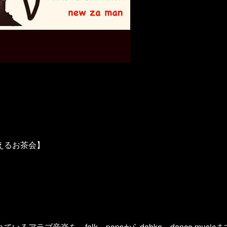
えるお茶会】
ラブ音楽を、folk、popsからdabke、dance musicま