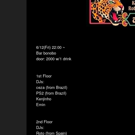
6/12(Fri) 22:00 ~
Bar bonobo
door: 2000 w/1 drink
1st Floor
DJs:
ceza (from Brazil)
PS2 (from Brazil)
Kenjinho
Emin
2nd Floor
DJs:
Roto (from Spain)