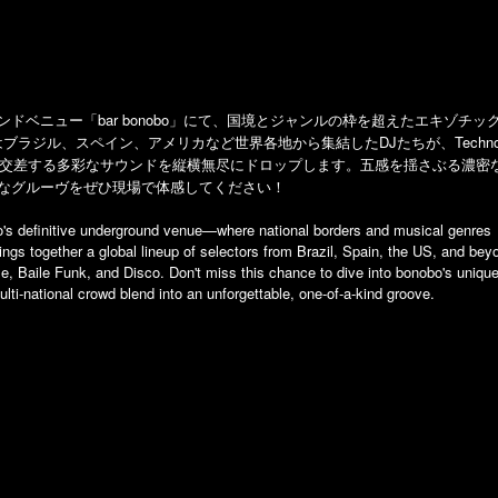
ベニュー「bar bonobo」にて、国境とジャンルの枠を超えたエキゾチッ
回はブラジル、スペイン、アメリカなど世界各地から集結したDJたちが、Techn
れのルーツが交差する多彩なサウンドを縦横無尽にドロップします。五感を揺さぶる濃密
なグルーヴをぜひ現場で体感してください！
 definitive underground venue—where national borders and musical genres
rings together a global lineup of selectors from Brazil, Spain, the US, and bey
se, Baile Funk, and Disco. Don't miss this chance to dive into bonobo's unique
ti-national crowd blend into an unforgettable, one-of-a-kind groove.