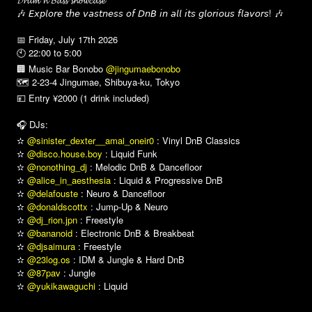
𝓓𝓻𝓾𝓶
𝓷
𝓑𝓪𝓼𝓼
𝓼𝓱𝓸𝔀𝓬𝓪𝓼𝓮
🎶
! 🎶
𝘌𝘹𝘱𝘭𝘰𝘳𝘦
𝘵𝘩𝘦
𝘷𝘢𝘴𝘵𝘯𝘦𝘴𝘴
𝘰𝘧
𝘋𝘯𝘉
𝘪𝘯
𝘢𝘭𝘭
𝘪𝘵𝘴
𝘨𝘭𝘰𝘳𝘪𝘰𝘶𝘴
𝘧𝘭𝘢𝘷𝘰𝘳𝘴
📅 Friday, July 17th 2026
🕙 22:00 to 5:00
🏢 Music Bar Bonobo
@jingumaebonobo
🗺️ 2-23-4 Jingumae, Shibuya-ku, Tokyo
💴 Entry ¥2000 (1 drink included)
🎧 DJs:
@sinister_dexter__amai_oneir0
: Vinyl DnB Classics
✫
@disco.house.boy
: Liquid Funk
✫
@nonothing_dj
: Melodic DnB & Dancefloor
✫
@alice_in_aesthesia
: Liquid & Progressive DnB
✫
@delafouste
: Neuro & Dancefloor
✫
@donaldscottx
: Jump-Up & Neuro
✫
@dj_rion.jpn
: Freestyle
✫
@bananoid
: Electronic DnB & Breakbeat
✫
@djsaimura
: Freestyle
✫
@23log.os
: IDM & Jungle & Hard DnB
✫
@87pav
: Jungle
✫
@yukikawaguchi
: Liquid
✫