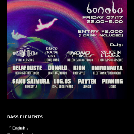
𝗕𝗔𝗦𝗦
𝗘𝗟𝗘𝗠𝗘𝗡𝗧𝗦
『 English 』