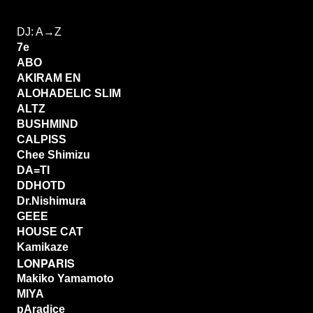
DJ: A→Z
7e
ABO
AKIRAM EN
ALOHADELIC SLIM
ALTZ
BUSHMIND
CALPISS
Chee Shimizu
DA=TI
DDHOTD
Dr.Nishimura
GEEE
HOUSE CAT
Kamikaze
LONPARIS
Makiko Yamamoto
MIYA
pAradice