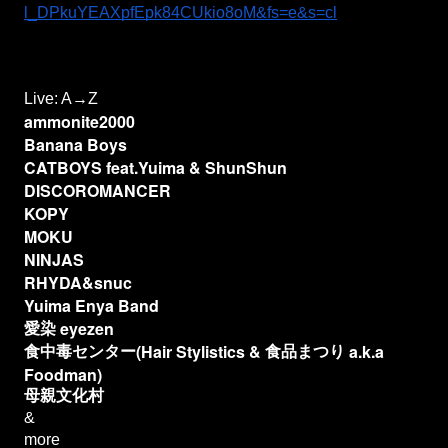
l_DPkuYEAXpfEpk84CUkio8oM&fs=e&s=cl
Live: A→Z
ammonite2000
Banana Boys
CATBOYS feat.Yuima & ShunShun
DISCOROMANCER
KOPY
MOKU
NINJAS
RHYDA&snuc
Yuima Enya Band
eyezen
愛染
(Hair Stylistics &
a.k.a
食中毒センター
食品まつり
Foodman)
母親文化村
&
more