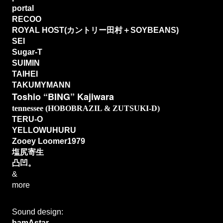
portal
RECOO
ROYAL HOST(カントリー田村＋SOYBEANS)
SEI
Sugar-T
SUIMIN
TAIHEI
TAKUMYMANN
Toshio “BING” Kajiwara
tennessee (HOBOBRAZIL & ZUTSUKI-D)
TERU-O
YELLOWUHURU
Zooey Loomer1979
塩尻寄生
凸凹。
&
more
Sound design: 
hamAstar