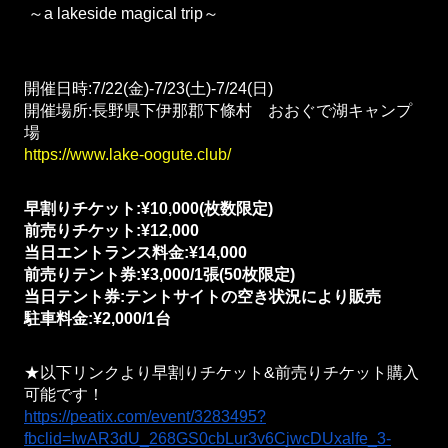
 ～a lakeside magical trip～
開催日時:7/22(金)-7/23(土)-7/24(日)
開催場所:長野県下伊那郡下條村　おおぐで湖キャンプ
場
https://www.lake-oogute.club/
早割りチケット:¥10,000(枚数限定)
前売りチケット:¥12,000
当日エントランス料金:¥14,000
前売りテント券:¥3,000/1張(50枚限定)
当日テント券:テントサイトの空き状況により販売
駐車料金:¥2,000/1台
★以下リンクより早割りチケット&前売りチケット購入
可能です！
https://peatix.com/event/3283495?
fbclid=IwAR3dU_268GS0cbLur3v6CjwcDUxalfe_3-