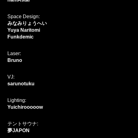
Space Design:
みなみりょうへい
Yuya Naritomi
Funkdemic
Laser:
Bruno
VJ:
sarunotuku 
Lighting:
Yuichirooooow
テントサウナ: 
夢JAPON