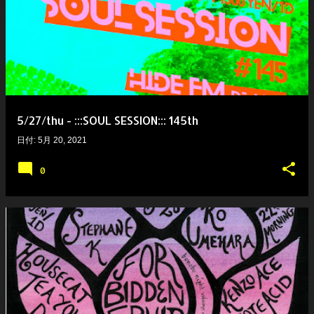
5/27/thu - :::SOUL SESSION::: 145th
日付:
5月 20, 2021
0