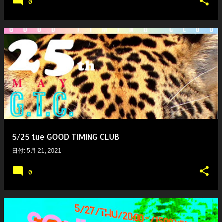
0
5/25 tue GOOD TIMING CLUB
日付:
5月 21, 2021
0