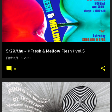
5/20/thu - ✴️Fresh & Mellow Flesh✴️vol.5
日付:
5月 18, 2021
0