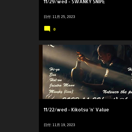
11/29/wed - SWANKY SNIPE
日付:
11月 25, 2023
0
11/22/wed - Kikotsu ’n’ Value
日付:
11月 19, 2023