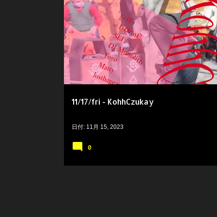
11/17/fri - KohhCzukay
日付:
11月 15, 2023
0