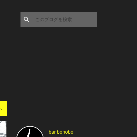
示
bar bonobo