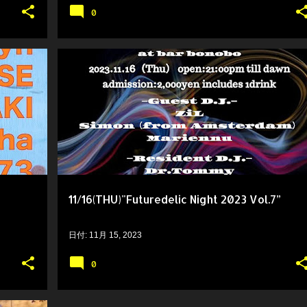
0
11/16(THU)"Futuredelic Night 2023 Vol.7”
日付:
11月 15, 2023
0