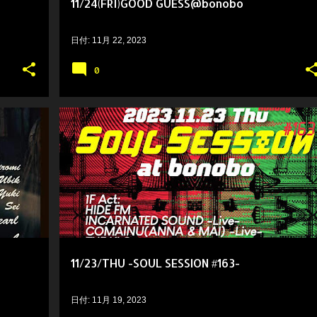
11/24(FRI)GOOD GUESS@bonobo
日付:
11月 22, 2023
0
11/23/THU -SOUL SESSION #163-
日付:
11月 19, 2023