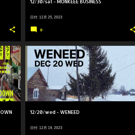
12/30/sat - MONKEEE BUSINESS
日付:
12月 25, 2023
0
TDOWN
12/20/wed - WENEED
日付:
12月 19, 2023