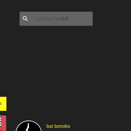
示
bar bonobo