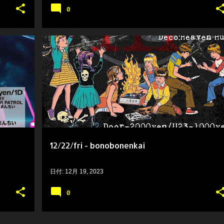
0
12/22/fri - bonobonenkai
日付:
12月 19, 2023
0