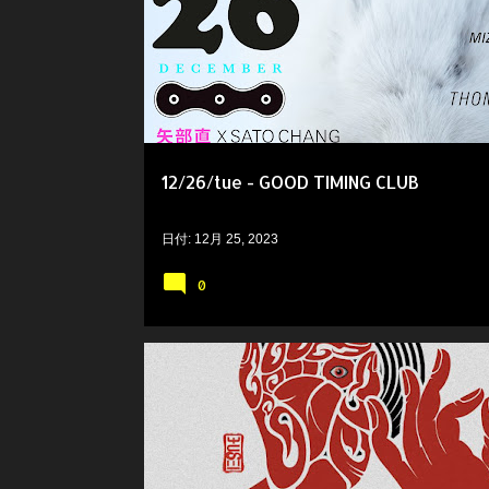
稿
12/26/tue - GOOD TIMING CLUB
日付:
12月 25, 2023
0