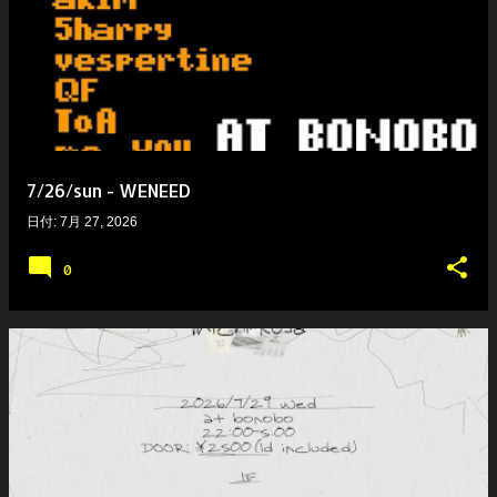
7/26/sun - WENEED
日付:
7月 27, 2026
0