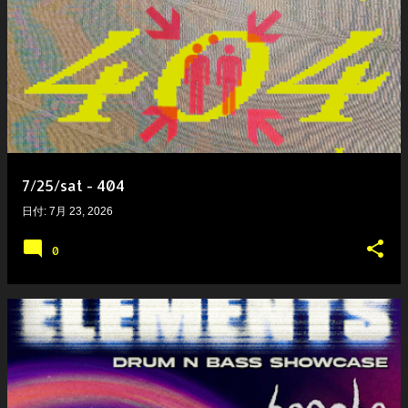
7/25/sat - 404
日付:
7月 23, 2026
0